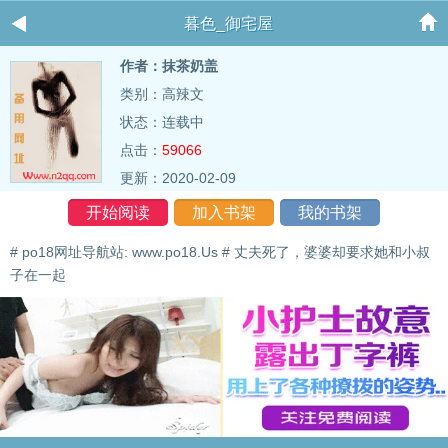
暮色_御宅屋
作者：抹茶奶盖
类别：高辣文
状态：连载中
点击：
59066
更新：2020-02-09
开始阅读
加入书架
我的书架
# po18网址导航站: www.po18.Us # 丈夫死了，婆婆却要求她和小叔
子在一起