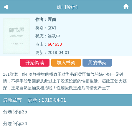
娇门吟(H)
作者：逐颜
类别：玄幻
状态：连载中
点击：
664533
更新：2019-04-01
开始阅读
加入书架
我的书架
1v1甜宠，纯h冷静睿智的摄政王对尚书府柔弱娇气的嫡小姐一见钟
情，不择手段娶回府从此过上了没羞没臊的性福生活。摄政王勃大茎
深，王妃自然是涌泉相抱啦！性瘾摄政王婚后病情更严重了……
最新章节 更新：2019-04-01
分卷阅读35
分卷阅读34