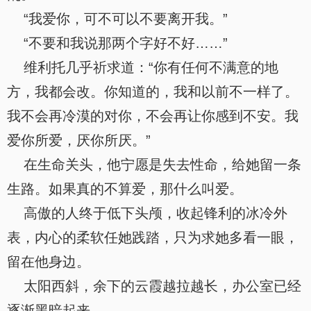
“我爱你，可不可以不要离开我。”
“不要和我说那两个字好不好……”
维利托几乎祈求道：“你有任何不满意的地
方，我都会改。你知道的，我和以前不一样了。
我不会再冷漠的对你，不会再让你感到不安。我
爱你所爱，厌你所厌。”
在生命关头，他宁愿是失去性命，给她留一条
生路。如果真的不算爱，那什么叫爱。
高傲的人终于低下头颅，收起锋利的冰冷外
表，内心的柔软任她践踏，只为求她多看一眼，
留在他身边。
太阳西斜，余下的云霞越拉越长，办公室已经
逐渐黑暗起来。