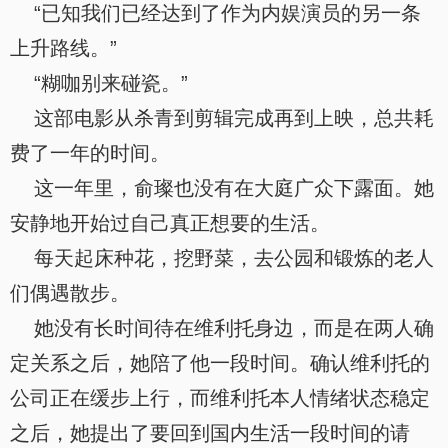
“已知我们已经达到了作为内娱演员的另一条
上升路线。”
“糊咖别来碰瓷。”
这部电影从杀青到剪辑完成再到上映，总共耗
费了一年的时间。
这一年里，俞璨也没有在大庭广众下露面。她
安静地开始过自己真正想要的生活。
每天起床种花，挖野菜，去公园和锻炼的老人
们偶遇散步。
她没有长时间待在维利托身边，而是在两人确
定关系之后，她陪了他一段时间。确认维利托的
公司正在缓步上行，而维利托本人情绪状态稳定
之后，她提出了要回到国内生活一段时间的请