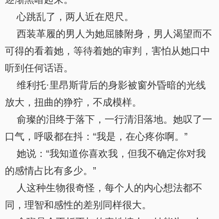
心跳乱了，两人近在咫尺。
西装革履的男人为她屈膝附身，男人渴望而不
可得的看着她，等待着她的审判，害怕从她口中
听到任何话语。
维利托·里昂斯背后的身影被窗外昏暗的光线
放大，扭曲的狰狞，不成模样。
俞璨的泪终于落下，一行清泪落地。她叹了一
口气，呼吸都在抖：“我是，在心疼你啊。”
她说：“我知道你喜欢我，但我不确定你对我
的感情占比有多少。”
人这种生物很奇怪，每个人的内心想法都不
同，理智和感性的差别同样很大。