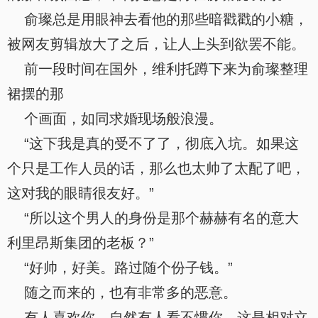
俞璨总是用眼神去看他的那些暗戳戳的小糖，
被网友剪辑放大了之后，让人上头到欲罢不能。
前一段时间在国外，维利托蹲下来为俞璨整理
裙摆的那
个画面，如同求婚现场般浪漫。
“这下我是真的受不了了，彻底入坑。如果这
个只是工作人员的话，那么也太帅了太配了吧，
这对我的眼睛很友好。”
“所以这个男人的身份是那个赫赫有名的意大
利里昂斯集团的老板？”
“好帅，好美。路过随个份子钱。”
随之而来的，也有非常多的恶意。
有人喜欢你，自然有人看不惯你，这是相对立