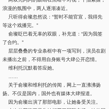
浪漫的氛围中，两人逐渐凑近。
只听得俞璨忽然说：“暂时不能官宣，我得先
等这个戏播完。”
俞璨眨巴着无辜的双眼，补充道：“因为我签
了合约。”
层层叠叠的专业条框中有一项写到，演员在剧
未播出之前，不得用自身账号大肆公开恋情。
维利托沉默着答应她。
……
关于俞璨和维利托的传闻，网上一直沸沸扬
扬。不仅是国内，国外也有媒体大肆报道。
因为俞璨出演了那部电影，让她备受关注。