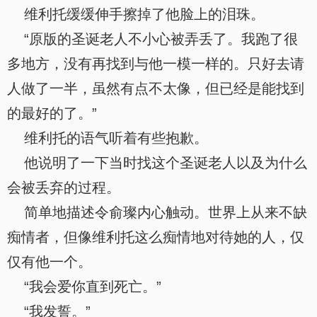
维利托缓缓伸手擦掉了他脸上的泪珠。
“原版的圣诞老人不小心被弄丢了。我跑了很
多地方，没有再找到与他一模一样的。只好去请
人做了一半，虽然有点不太像，但已经是能找到
的最好的了。”
维利托的语气听着有些抱歉。
他说明了一下当时找这个圣诞老人以及为什么
会被丢弃的过程。
简单地描述令俞璨内心触动。世界上从来不缺
痴情者，但像维利托这么痴情地对待她的人，仅
仅有他一个。
“我会爱你直到死亡。”
“我发誓。”