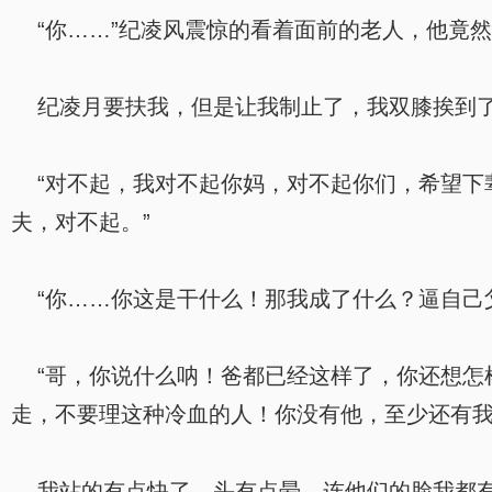
“你……”纪凌风震惊的看着面前的老人，他竟
纪凌月要扶我，但是让我制止了，我双膝挨到了
“对不起，我对不起你妈，对不起你们，希望下
夫，对不起。”
“你……你这是干什么！那我成了什么？逼自己
“哥，你说什么呐！爸都已经这样了，你还想怎样
走，不要理这种冷血的人！你没有他，至少还有我
我站的有点快了，头有点晕，连他们的脸我都有