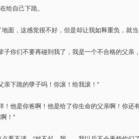
然在给自己下跪。
地面，这感觉很不好，但是却让我如释重负，就当
辈子你们不要再碰到我了，我是一个不合格的父亲
父亲下跪的孽子吗！你滚！给我滚！”
！他是你爸啊！他是给了你生命的父亲啊！你还有
啊！”
点看不清，“对不起，我……我以后不会再烦你们了