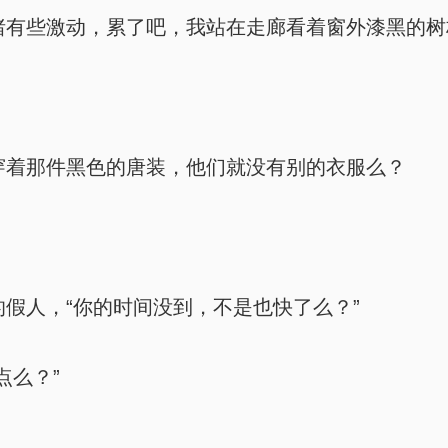
有些激动，累了吧，我站在走廊看着窗外漆黑的树
着那件黑色的唐装，他们就没有别的衣服么？
假人，“你的时间没到，不是也快了么？”
点么？”