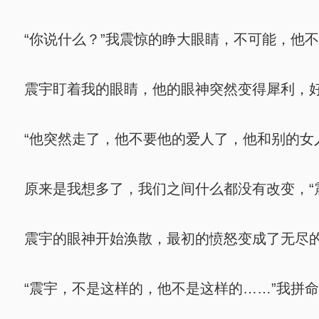
“你说什么？”我震惊的睁大眼睛，不可能，他
震宇盯着我的眼睛，他的眼神突然变得犀利，好
“他突然走了，他不要他的爱人了，他和别的女
原来是我想多了，我们之间什么都没有改变，“
震宇的眼神开始涣散，最初的愤怒变成了无尽的
“震宇，不是这样的，他不是这样的……”我拼