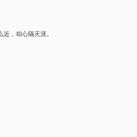
么近，却心隔天涯。