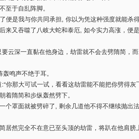
不至于自乱阵脚。
了便是我与你共同承担, 你以为凭这种强度就能杀得
后来又吞噬了八岐大蛇和泰厄, 如今实力高涨，便是
要云深一直黏在他身边，劫雷就不会去劈隋简，而
阵轰鸣声不绝于耳。
“你那大可试一试，看看这劫雷能不能把你劈得灰飞
朝着隋简和步纵轰然劈下。
一个罩面就被劈碎了, 剩余几道他不得不继续抛出
隋简居然完全不在意已至头顶的劫雷，将趴在他肩膀