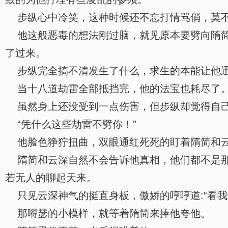
步纵心中冷笑，这种时候还不忘打情骂俏，莫不
他这般恶毒的想法刚过脑，就见原本要劈向隋简
了过来。
步纵完全搞不清发生了什么，求生的本能让他迅
当十八道劫雷全部抵挡完，他的法宝也耗尽了
虽然身上还没受到一点伤害，但步纵却觉得自己
“凭什么这些劫雷不劈你！”
他脸色狰狞扭曲，双眼通红死死的盯着隋简和云
隋简和云深自然不会告诉他真相，他们都不是那
若无人的聊起天来。
只见云深神气的挺直身板，傲娇的哼哼道:“看我
那嘚瑟的小模样，就等着隋简来捧他夸他。