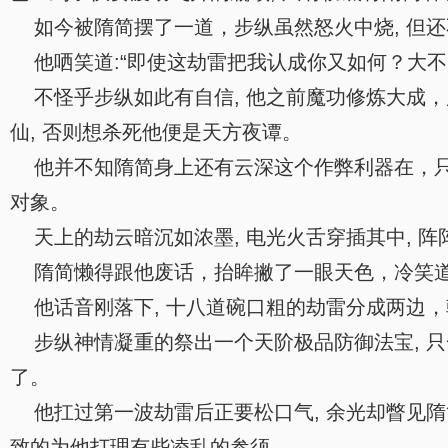
如今被隋简摆了一道，步纵虽然怒火中烧, 但还
他哂笑道:“即使这劫雷把我认成你又如何？大不
不怪乎步纵如此有自信, 他之前魔功修炼大成，
仙, 否则想杀死他便是天方夜谭。
他并不知隋简身上还有云深这个作弊利器在，只
对象。
天上的劫云暗沉如浓墨, 电光火舌穿插其中, 阵
隋简懒得跟他废话，抬眸撇了一眼天色，冷笑道:
他话音刚落下, 十八道碗口粗的劫雷分成两边，
步纵神情凝重的祭出一个天阶极品防御法宝, 只
了。
他扛过第一波劫雷后正要松口气, 余光却瞥见
致的为他打理有些凌乱的参须。