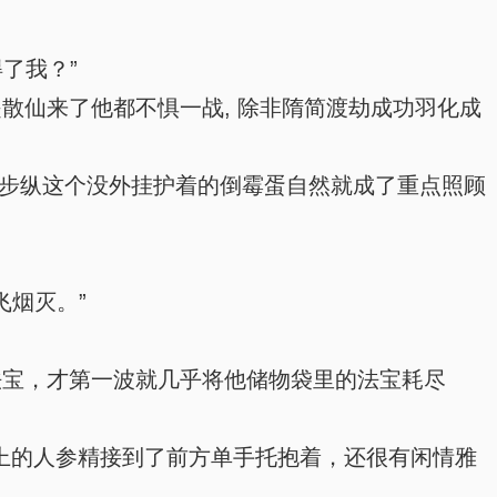
了我？”
散仙来了他都不惧一战, 除非隋简渡劫成功羽化成
步纵这个没外挂护着的倒霉蛋自然就成了重点照顾
烟灭。”
法宝，才第一波就几乎将他储物袋里的法宝耗尽
上的人参精接到了前方单手托抱着，还很有闲情雅