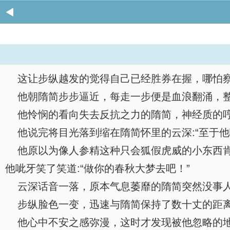
这让步纵越发的觉得自己已经胜券在握，哪怕察
他朝隋简步步逼近，每走一步便是血浪翻涌，整
他怜悯的看向失去反抗之力的隋简，神经质的哼笑
他说完将目光落到缩在隋简怀里的云深:“至于他
他原以为像人参精这种只会狐假虎威的小东西肯
他呲牙笑了笑道:“做你的春秋大梦去吧！”
云深话音一落，原本气息萎靡的隋简突然没事人一
步纵脸色一变，迅速与隋简保持了数十丈的距
他心中不安之感弥漫，这时才发现被他忽略的