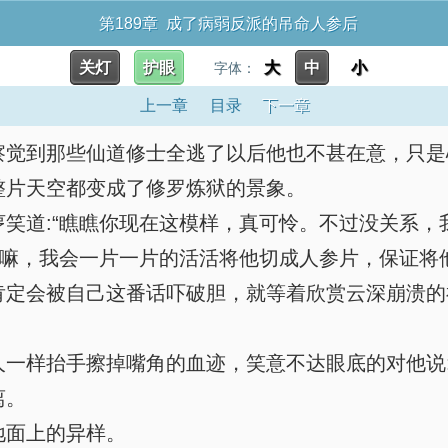
第189章 成了病弱反派的吊命人参后
关灯
护眼
大
中
小
字体：
上一章
目录
下一章
觉到那些仙道修士全逃了以后他也不甚在意，只是
片天空都变成了修罗炼狱的景象。
道:“瞧瞧你现在这模样，真可怜。不过没关系，
嘛，我会一片一片的活活将他切成人参片，保证将
定会被自己这番话吓破胆，就等着欣赏云深崩溃的
样抬手擦掉嘴角的血迹，笑意不达眼底的对他说:“
离。
地面上的异样。