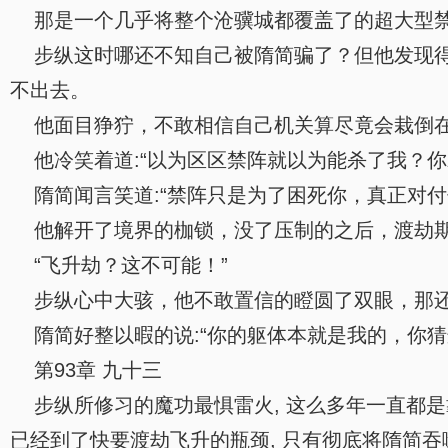
那是一个几乎将整个沧骥城都覆盖了的超大型禁
步纵这时哪还不知自己被隋简骗了？但他发现得
不出去。
他面目狰狞，不敢相信自己机关算尽竟会栽倒在
他冷笑着道:“以为区区禁阵就以为能杀了我？你
隋简闻言笑道:“禁阵只是为了困死你，真正对付
他解开了境界的枷锁，没了压制的之后，渡劫期
“飞升劫？这不可能！”
步纵心中大骇，他不敢置信的瞪圆了双眼，那还
隋简好整以暇的说:“你的躯体本就是我的，你猜
第93章 九十三
步纵所修习的魔功最惧雷火, 这么多年一直都
已经到了快要渡劫飞升的瓶颈, 只有彻底将隋简吞