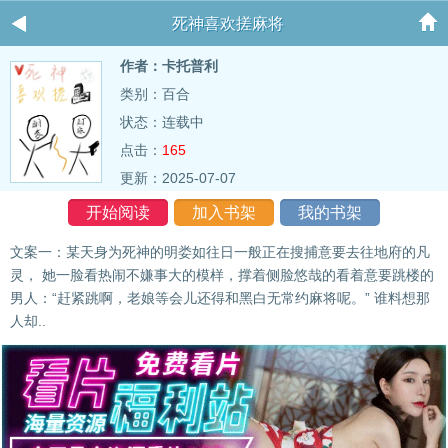
死神喜欢搓麻将
作者：卡托普利
类别：百合
状态：连载中
点击：
165
更新：2025-07-07
开始阅读
加入书架
我的书架
文案一：某天身为死神的明娄如往日一般正在搜捕意要去往地府的凡
灵， 她一脸看热闹不嫌事大的模样，撑着侧脸悠哉的看着意要跳楼的
男人：“赶紧跳啊，老娘等会儿还得和黑白无常约麻将呢。” 谁料想那
人却..