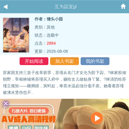
互为囚宠gl
作者：馒头小园
类别：其他
状态：连载中
点击：
2884
更新：2026-08-08
开始阅读
加入书架
我的书架
苏家因支持三皇子改革获罪，苏瑾从名门才女沦为阶下囚。?林家权倾
朝野，宰相林辅将苏瑾买入府中，赐给女儿做贴身丫鬟。?林清韵给苏
瑾立规矩——睡脚踏，寅时起，奉茶水温必须分毫不差。她看着苏瑾
被沸水烫伤也不..