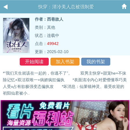
快穿：清冷美人总被强制爱
作者：西巷故人
类别：其他
状态：连载中
点击：
49942
更新：2025-02-10
开始阅读
加入书架
我的书架
*“我们天生就该在一起的，你逃不了”。 双男主快穿+甜宠he+不抹
除记忆+双洁双唯一+病娇疯狂偏执 *表面清冷内心对爱懵懂乖巧美
人受x占有欲极强变态偏执攻 *坏消息：仙莱镜神灵、最受欢迎的
初阳仙君被小..